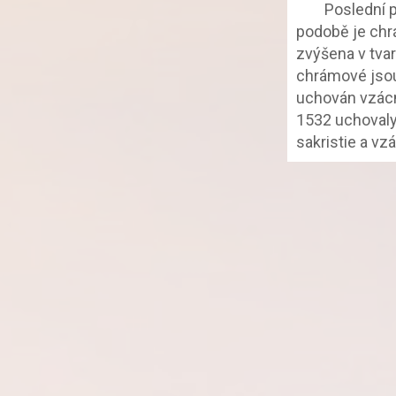
		Poslední přestavba kostela setřela úplně někdejší gotický ráz a v nynější 
podobě je chrá
zvýšena v tvar
chrámové jsou 
uchován vzácný
1532 uchovaly 
sakristie a v