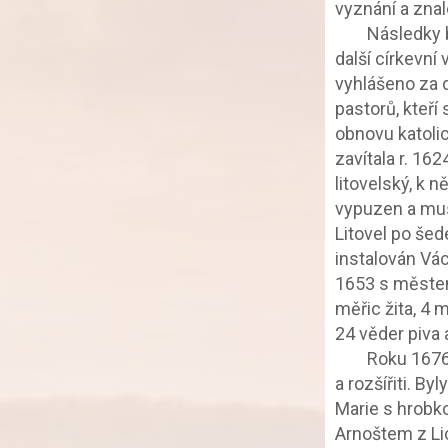
vyznání a znal
		Následky bitvy bělohorské a hnutí protireformační nezůstaly bez vlivu na 
další církevní 
vyhlášeno za d
pastorů, kteří 
obnovu katolic
zavítala r. 162
litovelský, k 
vypuzen a muse
Litovel po šed
instalován Vác
1653 s městem 
měřic žita, 4 
24 věder piva a
		Roku 1676 a 1677 dal kníže Jan Eusebius z Lichtenštejna kostel přestavěti 
a rozšířiti. B
Marie s hrobk
Arnoštem z Li