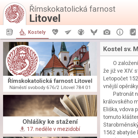
Římskokatolická farnost
Litovel
Aktuality
Kostely
Život farnosti
Aktivity
Mládež
Orel
Fotogalerie
Infor
Kostel sv. 
		O založení kostela v Litovli nezachovalo se žádných zpráv. Možno však říci, 
že již ve XIV. 
Letopočet 1529
Římskokatolická farnost Litovel
vnější opěrák
Náměstí svobody 676/2 Litovel 784 01
		Patronát nad litovelským kostelem měl zeměpán jakožto držitel 
královského mě
Eliška, vdova po
tomuto klášte
Ohlášky ke stažení
Starobrněnským
17. neděle v mezidobí
1562 abatyše k