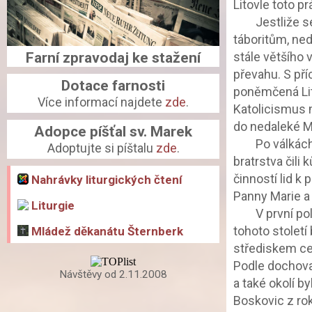
Litovle toto pr
		Jestliže se opevněná Litovel dovedla houževnatě brániti proti husitským 
táboritům, ned
Farní zpravodaj ke stažení
stále většího 
převahu. S př
Dotace farnosti
poněmčená Lit
Více informací najdete
zde
.
Katolicismus m
do nedaleké M
Adopce píšťal sv. Marek
		Po válkách husitských byla při jednotlivých farnostech zřizována literátská 
Adoptujte si píštalu
zde
.
bratrstva čili
činností lid k 
Nahrávky liturgických čtení
Panny Marie a 
Liturgie
		V první polovici XVI. století ujalo se v Litovli učení Lutherovo, takže koncem 
tohoto století
Mládež děkanátu Šternberk
střediskem cel
Podle dochova
Návštěvy od 2.11.2008
a také okolí b
Boskovic z ro