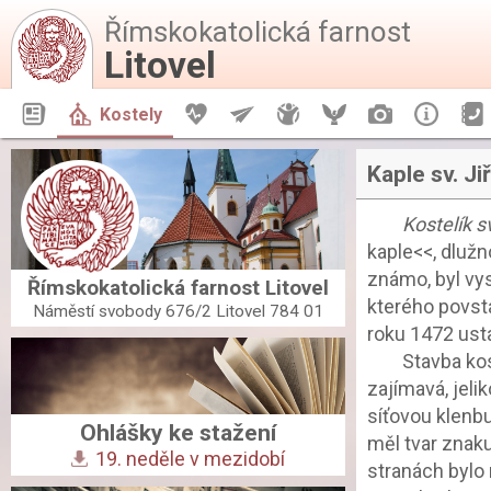
Římskokatolická farnost
Litovel
Aktuality
Kostely
Život farnosti
Aktivity
Mládež
Orel
Fotogalerie
Infor
Kaple sv. Jiř
Kostelík sv.
kaple<<, dlužno
známo, byl vys
Římskokatolická farnost Litovel
kterého povstal
Náměstí svobody 676/2 Litovel 784 01
roku 1472 ust
		Stavba kostelíka sv. Jiří jest po stránce architektonické velmi cenná a 
zajímavá, jel
síťovou klenbu
Ohlášky ke stažení
měl tvar znaku
19. neděle v mezidobí
stranách bylo