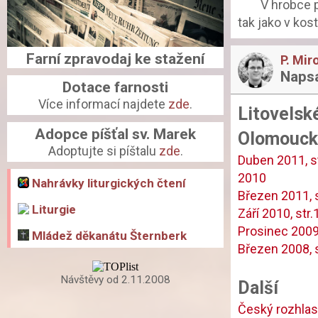
		V hrobce pod kostelíkem pochovávali se význačnější a zámožnější občané, 
tak jako v kost
Farní zpravodaj ke stažení
P. Mi
Napsal
Dotace farnosti
Více informací najdete
zde
.
Litovelsk
Adopce píšťal sv. Marek
Olomouck
Adoptujte si píštalu
zde
.
Duben 2011, st
2010
Nahrávky liturgických čtení
Březen 2011, s
Liturgie
Září 2010, str.
Prosinec 2009,
Mládež děkanátu Šternberk
Březen 2008, s
Návštěvy od 2.11.2008
Další
Český rozhla